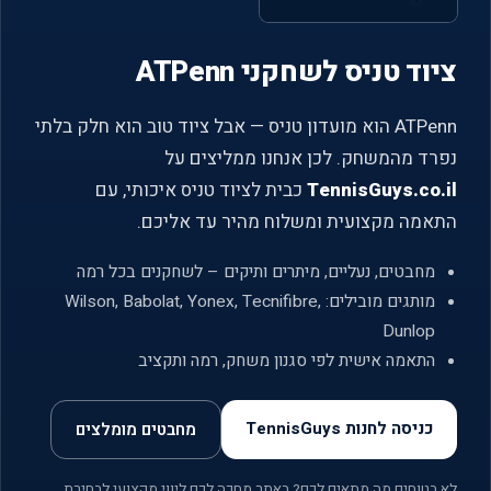
ציוד טניס לשחקני ATPenn
ATPenn הוא מועדון טניס — אבל ציוד טוב הוא חלק בלתי
נפרד מהמשחק. לכן אנחנו ממליצים על
כבית לציוד טניס איכותי, עם
TennisGuys.co.il
התאמה מקצועית ומשלוח מהיר עד אליכם.
מחבטים, נעליים, מיתרים ותיקים – לשחקנים בכל רמה
מותגים מובילים: Wilson, Babolat, Yonex, Tecnifibre,
Dunlop
התאמה אישית לפי סגנון משחק, רמה ותקציב
כניסה לחנות TennisGuys
מחבטים מומלצים
לא בטוחים מה מתאים לכם? באתר מחכה לכם ליווי מקצועי לבחירת